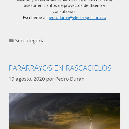
asesor en cientos de proyectos de diseño y
consultorías.
Escríbeme a:
pedroduran@electropol.com.co
Categorías
Sin categoría
PARARRAYOS EN RASCACIELOS
19 agosto, 2020
por
Pedro Duran