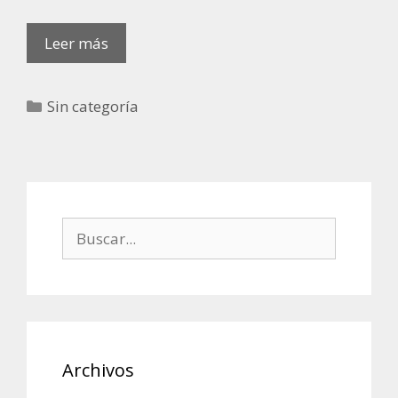
PARARRAYOS
Leer más
EN
RASCACIELOS
Categorías
Sin categoría
Buscar:
Archivos