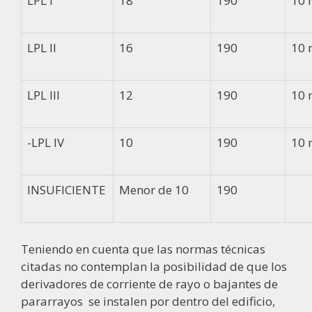
LPL I
18
190
10 
LPL II
16
190
10 
LPL III
12
190
10 
-LPL IV
10
190
10 
INSUFICIENTE
Menor de 10
190
Teniendo en cuenta que las normas técnicas
citadas no contemplan la posibilidad de que los
derivadores de corriente de rayo o bajantes de
pararrayos
se instalen por dentro del edificio,