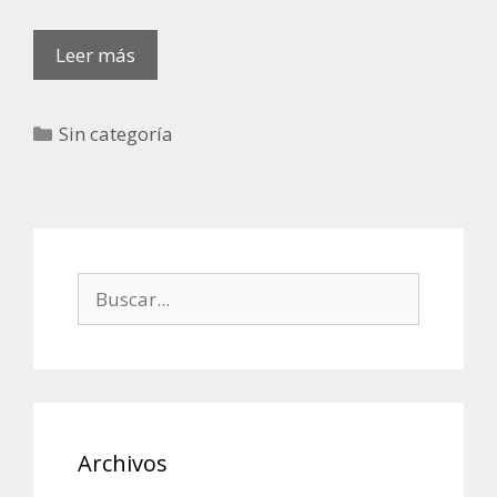
PARARRAYOS
Leer más
CON
DPS
Categorías
Sin categoría
SUPRESOR
ELECTRICO
Buscar:
Archivos