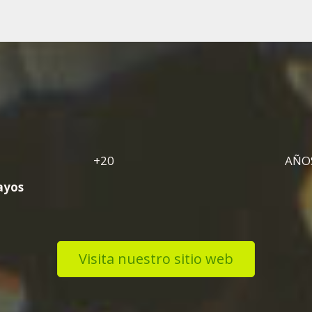
+20
AÑOS
ayos
Visita nuestro sitio web