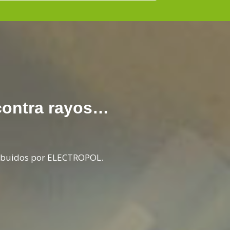
contra rayos…
ribuidos por ELECTROPOL.
Los r