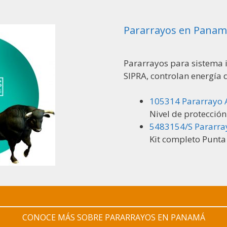
Pararrayos en Pana
Pararrayos para sistema i
SIPRA, controlan energía d
105314 Pararrayo A
Nivel de protección
5483154/S Pararra
Kit completo Punta
CONOCE MÁS SOBRE PARARRAYOS EN PANAMÁ