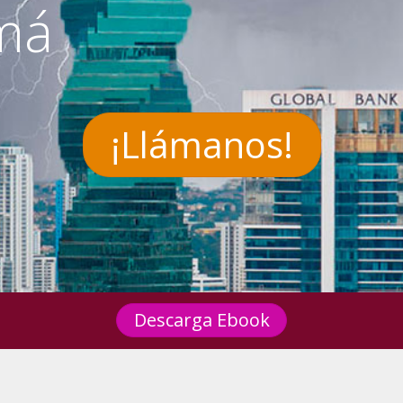
má
¡Llámanos!
Descarga Ebook