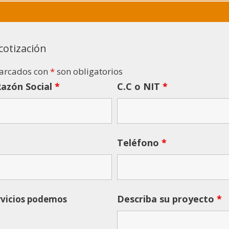
 cotización
arcados con
*
son obligatorios
azón Social
*
C.C o NIT
*
Teléfono
*
Describa su proyecto
*
rvicios podemos