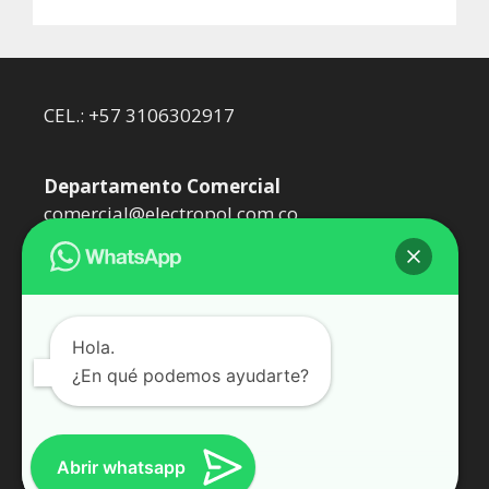
CEL.: +57 3106302917
Departamento Comercial
comercial@electropol.com.co
Departamento Técnico
dtecnico@electropol.com.co
Hola.
¿En qué podemos ayudarte?
Somos Epol Oil SAS. Representantes de
WEIDMÜLLER
Abrir whatsapp