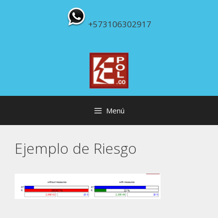
Saltar
al
+573106302917
contenido
Menú
Ejemplo de Riesgo