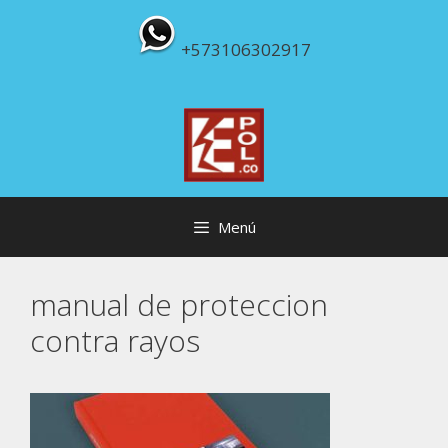
Saltar
al
+573106302917
contenido
Menú
manual de proteccion
contra rayos