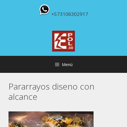
Saltar
al
+573106302917
contenido
Menú
Pararrayos diseno con
alcance