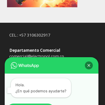
CEL.: +57 3106302917
Departamento Comercial
comercial@electropol.com.co
Departamento Técnico
dtecnico@electropol.com.co
Hola.
¿En qué podemos ayudarte?
Somos Epol Oil SAS. Representantes de
WEIDMÜLLER