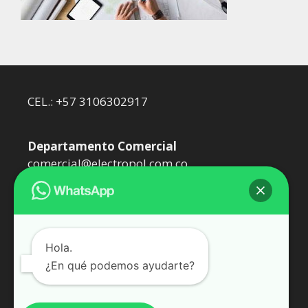
CEL.: +57 3106302917
Departamento Comercial
comercial@electropol.com.co
Departamento Técnico
dtecnico@electropol.com.co
Hola.
¿En qué podemos ayudarte?
Somos Epol Oil SAS. Representantes de
WEIDMÜLLER