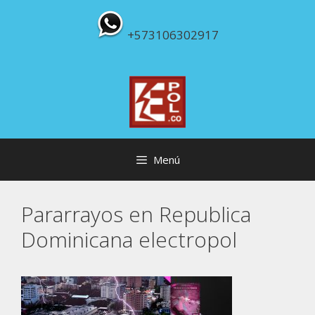
Saltar
al
+573106302917
contenido
Menú
Pararrayos en Republica
Dominicana electropol