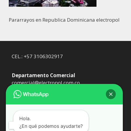
Pararrayos en Republica Dominicana electropol
CEL.: +57 3106302917
Departamento Comercial
comercial@electropol.com.co
Departamento Técnico
dtecnico@electropol.com.co
Hola.
¿En qué podemos ayudarte?
Somos Epol Oil SAS. Representantes de