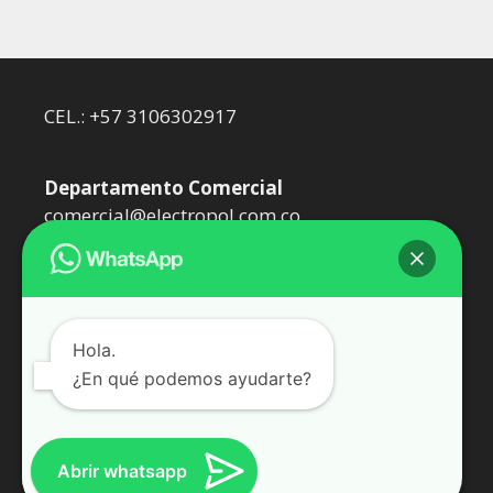
CEL.: +57 3106302917
Departamento Comercial
comercial@electropol.com.co
Departamento Técnico
dtecnico@electropol.com.co
Hola.
¿En qué podemos ayudarte?
Somos Epol Oil SAS. Representantes de
WEIDMÜLLER
Abrir whatsapp