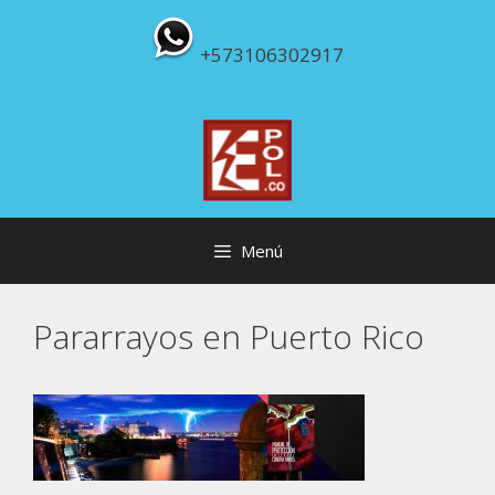
Saltar
al
+573106302917
contenido
Menú
Pararrayos en Puerto Rico