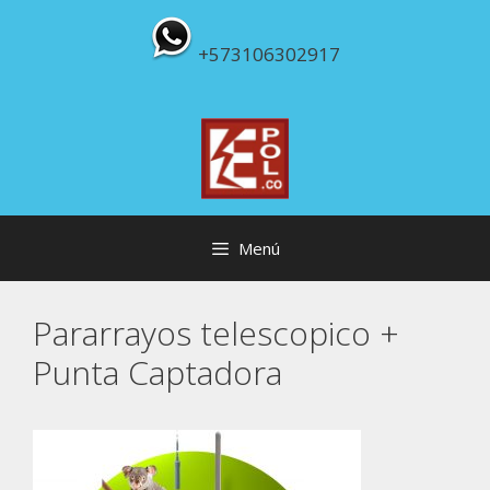
Saltar
al
+573106302917
contenido
Menú
Pararrayos telescopico +
Punta Captadora