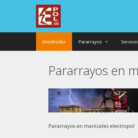
Saltar
al
contenido
Weidmüller
Pararrayos
Servicio
Pararrayos en m
Pararrayos en manizales electropol