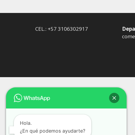
CEL.: +57 3106302917
Depa
comer
Hola.
¿En qué podemos ayudarte?