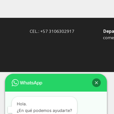
CEL.: +57 3106302917
Depa
comer
Hola.
¿En qué podemos ayudarte?