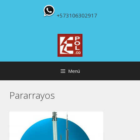
Saltar
al
+573106302917
contenido
Menú
Pararrayos