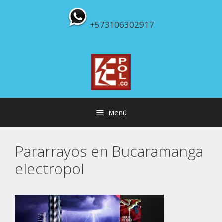
Saltar
al
+573106302917
contenido
Menú
Pararrayos en Bucaramanga
electropol