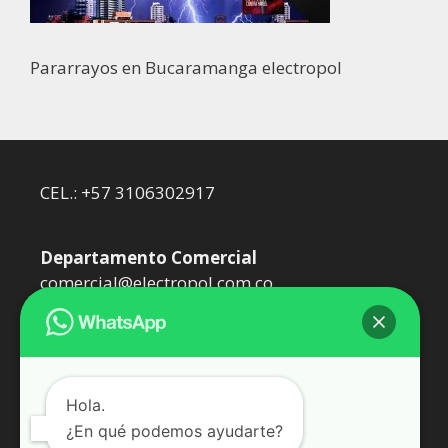
Pararrayos en Bucaramanga electropol
CEL.: +57 3106302917
Departamento Comercial
comercial@electropol.com.co
Departamento Técnico
dtecnico@electropol.com.co
Hola.
¿En qué podemos ayudarte?
Somos Epol Oil SAS. Representantes de