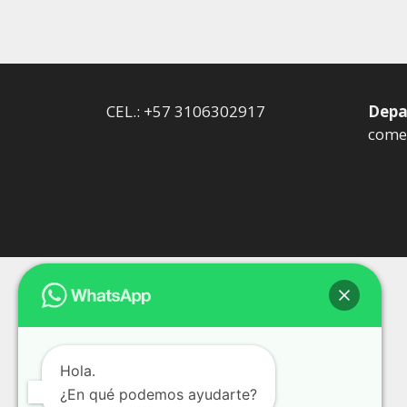
CEL.: +57 3106302917
Depa
comer
Hola.
¿En qué podemos ayudarte?