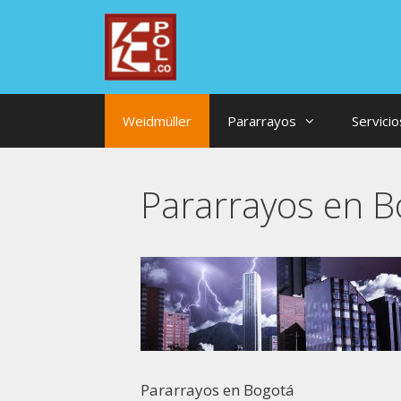
Saltar
al
contenido
Weidmüller
Pararrayos
Servicio
Pararrayos en B
Pararrayos en Bogotá