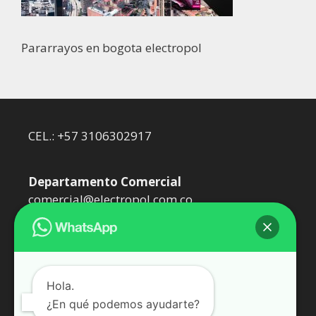
Pararrayos en bogota electropol
CEL.: +57 3106302917
Departamento Comercial
comercial@electropol.com.co
Departamento Técnico
dtecnico@electropol.com.co
Hola.
¿En qué podemos ayudarte?
Somos Epol Oil SAS. Representantes de