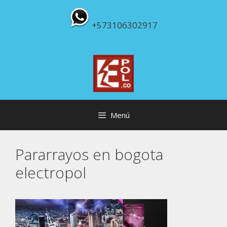
Saltar
al
+573106302917
contenido
Menú
Pararrayos en bogota
electropol