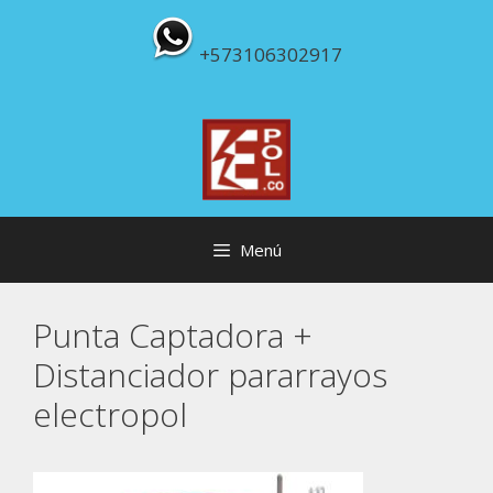
Saltar
al
+573106302917
contenido
Menú
Punta Captadora +
Distanciador pararrayos
electropol