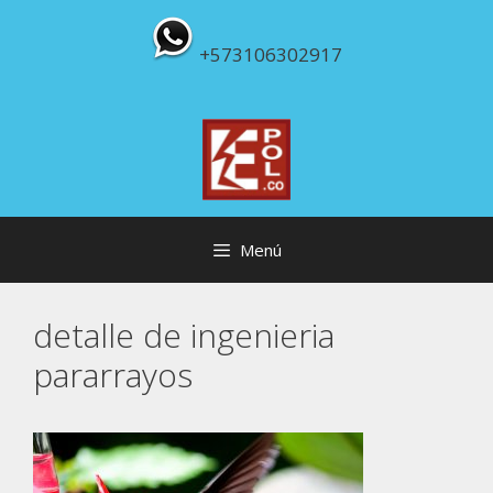
Saltar
al
+573106302917
contenido
Menú
detalle de ingenieria
pararrayos