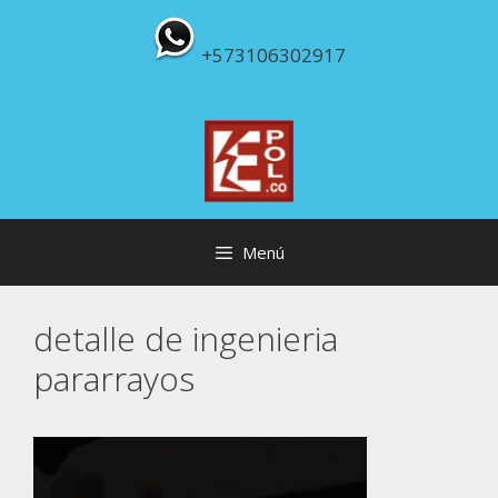
Saltar
al
+573106302917
contenido
Menú
detalle de ingenieria
pararrayos