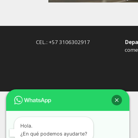
CEL.: +57 3106302917
Depa
comer
Hola.
¿En qué podemos ayudarte?